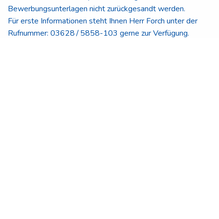
Bewerbungsunterlagen nicht zurückgesandt werden.
Für erste Informationen steht Ihnen Herr Forch unter der
Rufnummer: 03628 / 5858-103 gerne zur Verfügung.
Wir freuen uns, Sie kennenzulernen!
Bewerben
oder
Über Indeed bewerben
Bewerben mit XING